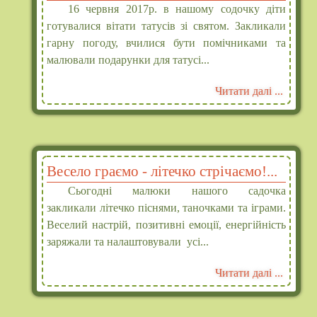
16 червня 2017р. в нашому содочку діти
готувалися вітати татусів зі святом. Закликали
гарну погоду, вчилися бути помічниками та
малювали подарунки для татусі...
Читати далі ...
Весело граємо - літечко стрічаємо!...
Сьогодні малюки нашого садочка
закликали літечко піснями, таночками та іграми.
Веселий настрій, позитивні емоції, енергійність
заряжали та налаштовували усі...
Читати далі ...