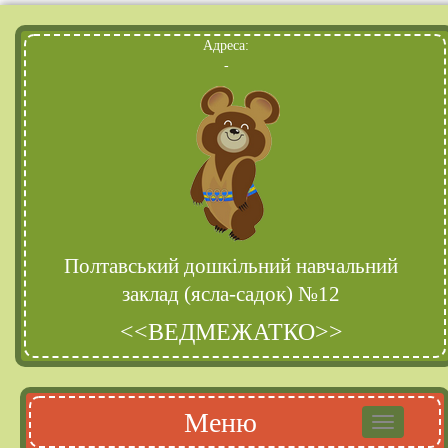
Адреса:
-
Полтавський дошкільний навчальний
заклад (ясла-садок) №12
<<ВЕДМЕЖАТКО>>
Меню