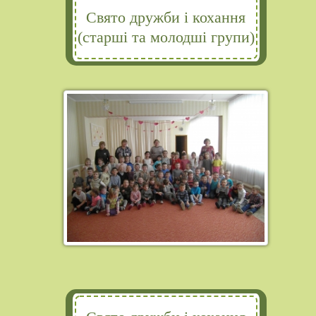
Свято дружби і кохання
(старші та молодші групи)