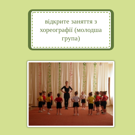
відкрите заняття з
хореографії (молодша
група)