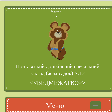
Адреса:
-
Полтавський дошкільний навчальний
заклад (ясла-садок) №12
<<ВЕДМЕЖАТКО>>
Меню