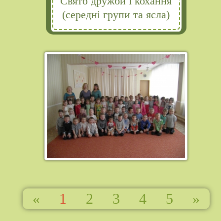
Свято дружби і кохання
(середні групи та ясла)
«
1
2
3
4
5
»