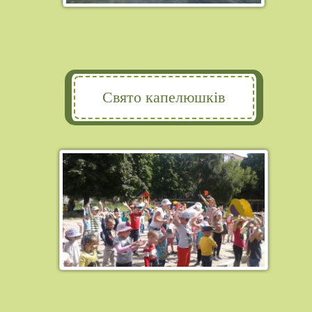
Свято капелюшків