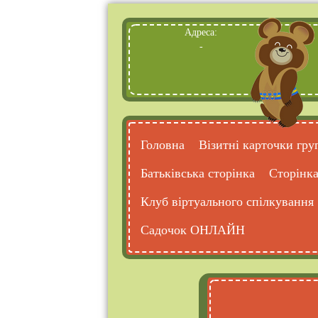
Адреса:
-
Головна
Візитні карточки гру
Батьківська сторінка
Сторінка
Клуб віртуального спілкування
Садочок ОНЛАЙН