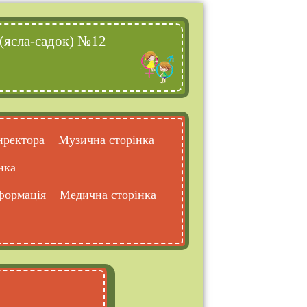
(ясла-садок) №12
иректора
Музична сторінка
нка
формація
Медична сторінка