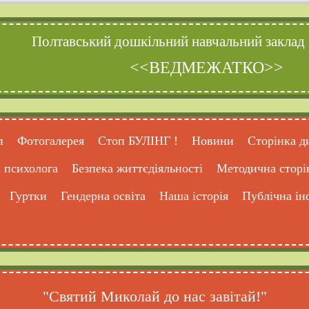
Полтавський дошкільний навчальний заклад 
<<ВЕДМЕЖАТКО>>
п
Фотогалерея
Стоп БУЛІНГ !
Новини
Сторінка д
 психолога
Безпека життєдіяльності
Методична сторі
Гуртки
Гендерна освіта
Наша історія
Публічна ін
"Святий Миколай до нас завітай!"