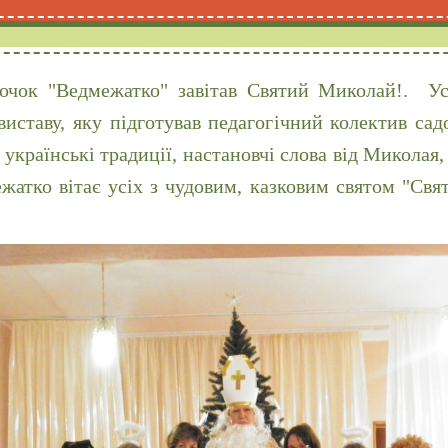
дочок "Ведмежатко" завітав Святий Миколай!. Усі
иставу, яку підготував педагогічний колектив сад
українські традиції, настановчі слова від Миколая
жатко вітає усіх з чудовим, казковим святом "Свят