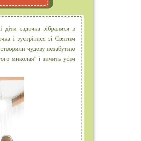
 діти садочка зібралися в
очка і зустрітися зі Святим
, створили чудову незабутню
ого миколая" і зичить усім