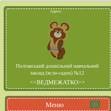
Адреса:
-
Полтавський дошкільний навчальний
заклад (ясла-садок) №12
<<ВЕДМЕЖАТКО>>
Меню