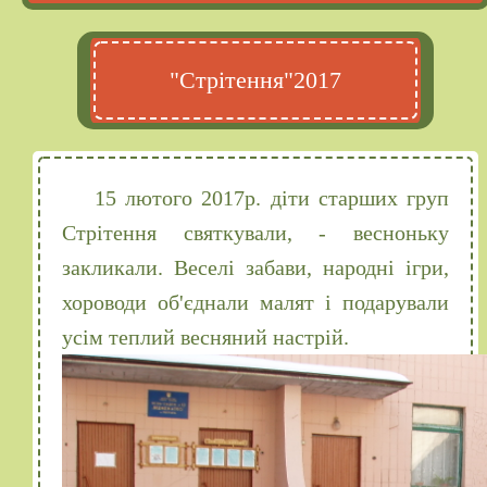
"Стрітення"2017
15 лютого 2017р. діти старших груп
Стрітення святкували, - весноньку
закликали. Веселі забави, народні ігри,
хороводи об'єднали малят і подарували
усім теплий весняний настрій.