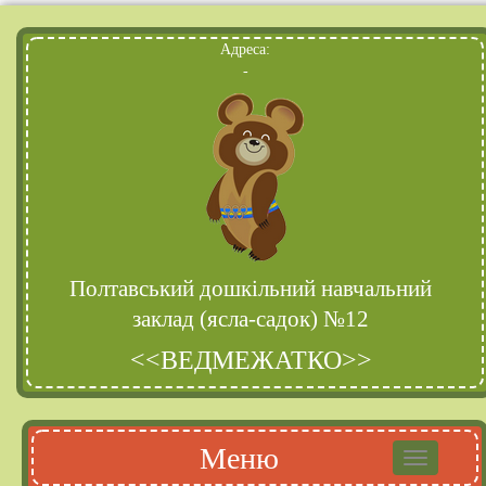
Адреса:
-
Полтавський дошкільний навчальний
заклад (ясла-садок) №12
<<ВЕДМЕЖАТКО>>
Меню